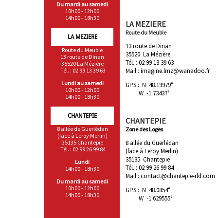
Du mardi au samedi
10h00 - 12h00
14h00 - 18h30
LA MEZIERE
Route du Meuble
LA MEZIERE
13 route de Dinan
Route du Meuble
35520 La Mézière
13 route de Dinan
Tél. : 02 99 13 39 63
35520 La Mézière
Mail : imagine.lmz@wanadoo.fr
Tél. : 02 99 13 39 63
Lundi au samedi
GPS : N 48.19979°
10h00 - 12h00
W -1.73437°
14h00 - 18h30
CHANTEPIE
CHANTEPIE
8 allée de Guerlédan
Zone des Loges
(face à Leroy Merlin)
8 allée du Guerlédan
35135 Chantepie
Tél. : 02 99 26 99 84
(face à Leroy Merlin)
35135 Chantepie
Lundi
Tél. : 02 99 26 99 84
14h00 - 18h30
Mail : contact@chantepie-rld.com
Du mardi au samedi
10h00 - 12h00
GPS : N 48.0854°
14h00 - 18h30
W -1.629555°