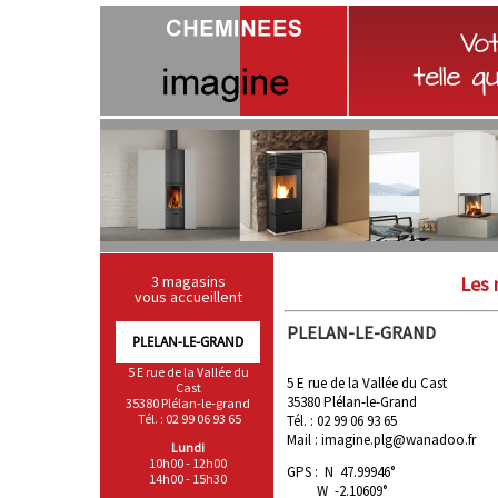
Les 
3 magasins
vous accueillent
PLELAN-LE-GRAND
PLELAN-LE-GRAND
5 E rue de la Vallée du
5 E rue de la Vallée du Cast
Cast
35380 Plélan-le-Grand
35380 Plélan-le-grand
Tél. : 02 99 06 93 65
Tél. : 02 99 06 93 65
Mail : imagine.plg@wanadoo.fr
Lundi
10h00 - 12h00
GPS : N 47.99946°
14h00 - 15h30
W -2.10609°